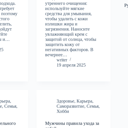
подхода.
утреннего очищения:
Р
требует
используйте мягкие
, поэтому
средства для умывания,
стого
чтобы удалить с кожи
елить,
излишки жира и
дойдут
загрязнения. Наносите
уйте
увлажняющий крем с
ты и…
защитой от солнца, чтобы
защитить кожу от
25
негативных факторов. В
вечернее…
writer
19 апреля 2025
рьера
,
Здоровье
,
Карьера
,
е
,
Семья
,
Саморазвитие
,
Семья
,
Хобби
тельного
Мужчины правила ухода за