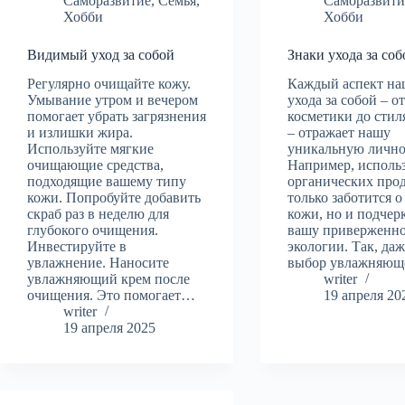
Саморазвитие
,
Семья
,
Саморазвити
Хобби
Хобби
Видимый уход за собой
Знаки ухода за соб
Регулярно очищайте кожу.
Каждый аспект на
Умывание утром и вечером
ухода за собой – о
помогает убрать загрязнения
косметики до сти
и излишки жира.
– отражает нашу
Используйте мягкие
уникальную лично
очищающие средства,
Например, исполь
подходящие вашему типу
органических про
кожи. Попробуйте добавить
только заботится о
скраб раз в неделю для
кожи, но и подчер
глубокого очищения.
вашу приверженно
Инвестируйте в
экологии. Так, да
увлажнение. Наносите
выбор увлажняю
увлажняющий крем после
writer
очищения. Это помогает…
19 апреля 20
writer
19 апреля 2025