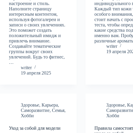
настроение и стиль.
индивидуального 
Наполните страницу
Каждый тип кожи 
интересным контентом,
особого внимания
используя фотогалереи и
стоит начать с про
записи о своих увлечениях.
теста, чтобы опред
Это поможет создать
какие средства по
положительный имидж и
именно вам. Проб
привлечь внимание.
различные арома
Создавайте тематические
writer
группы вокруг своих
19 апреля 20
увлечений. Будь то фитнес,
…
writer
19 апреля 2025
Здоровье
,
Карьера
,
Здоровье
,
Ка
Саморазвитие
,
Семья
,
Саморазвити
Хобби
Хобби
Уход за собой для модели
Правила самостоя