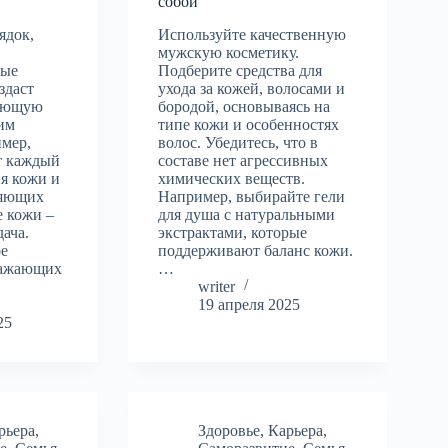
собой
ядок,
Используйте качественную
мужскую косметику.
вые
Подберите средства для
здаст
ухода за кожей, волосами и
ляющую
бородой, основываясь на
оим
типе кожи и особенностях
имер,
волос. Убедитесь, что в
т каждый
составе нет агрессивных
я кожи и
химических веществ.
няющих
Например, выбирайте гели
е кожи –
для душа с натуральными
дача.
экстрактами, которые
ое
поддерживают баланс кожи.
дражающих
…
writer
19 апреля 2025
25
рьера
,
Здоровье
,
Карьера
,