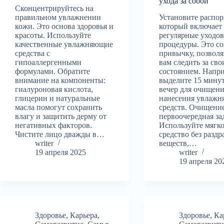
ухода за собой
Сконцентрируйтесь на
правильном увлажнении
Установите распор
кожи. Это основа здоровья и
который включает
красоты. Используйте
регулярные уходо
качественные увлажняющие
процедуры. Это со
средства с
привычку, позво
гипоаллергенными
вам следить за св
формулами. Обратите
состоянием. Напр
внимание на компоненты:
выделите 15 мину
гиалуроновая кислота,
вечер для очищени
глицерин и натуральные
нанесения увлаж
масла помогут сохранить
средств. Очищени
влагу и защитить дерму от
первоочередная за
негативных факторов.
Используйте мягк
Чистите лицо дважды в…
средство без раз
writer
веществ,…
19 апреля 2025
writer
19 апреля 20
Здоровье
,
Карьера
,
Здоровье
,
Ка