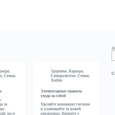
П
рьера
,
Здоровье
,
Карьера
,
С
е
,
Семья
,
Саморазвитие
,
Семья
,
Хобби
ы
Элементарные правила
ухода за собой
х
а за
Уделяйте внимание гигиене
ько
и ухаживайте за кожей
ий, но и
ежедневно. Начните с