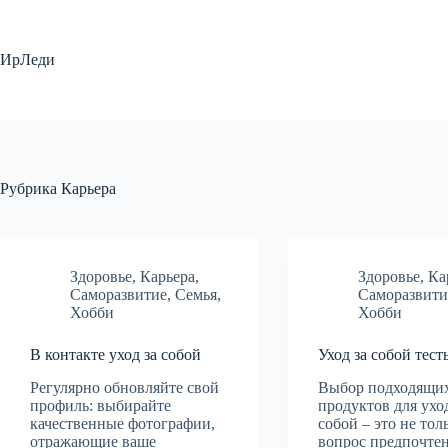
Перейти
к
сути
ИрЛеди
Рубрика
Карьера
Здоровье
,
Карьера
,
Здоровье
,
Ка
Саморазвитие
,
Семья
,
Саморазвити
Хобби
Хобби
В контакте уход за собой
Уход за собой тест
Регулярно обновляйте свой
Выбор подходящи
профиль: выбирайте
продуктов для уход
качественные фотографии,
собой – это не тол
отражающие ваше
вопрос предпочтен