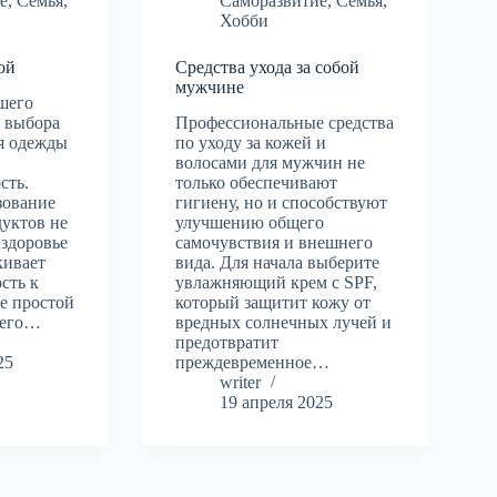
е
,
Семья
,
Саморазвитие
,
Семья
,
Хобби
ой
Средства ухода за собой
мужчине
шего
т выбора
Профессиональные средства
ля одежды
по уходу за кожей и
волосами для мужчин не
сть.
только обеспечивают
зование
гигиену, но и способствуют
дуктов не
улучшению общего
 здоровье
самочувствия и внешнего
кивает
вида. Для начала выберите
сть к
увлажняющий крем с SPF,
же простой
который защитит кожу от
щего…
вредных солнечных лучей и
предотвратит
25
преждевременное…
writer
19 апреля 2025