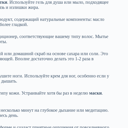
тки
. Используйте гель для душа или мыло, подходящее
язь и излишки жира.
родукт, содержащий натуральные компоненты: масло
более гладкой.
диционер, соответствующие вашему типу волос. Мытье
оты.
й или домашний скраб на основе сахара или соли. Это
ющей. Вполне достаточно делать это 1-2 раза в
ушите ноги. Используйте крем для ног, особенно если у
м дышать.
ипу кожи. Устраивайте хотя бы раз в неделю
маски
.
е несколько минут на глубокое дыхание или медитацию.
весь день.
форме и создаст приятные ощущения от повседневного