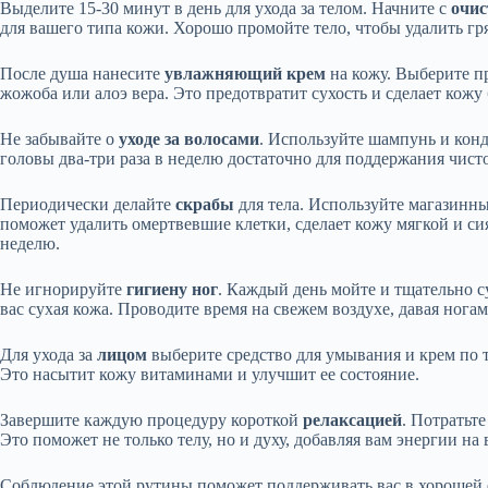
Выделите 15-30 минут в день для ухода за телом. Начните с
очис
для вашего типа кожи. Хорошо промойте тело, чтобы удалить гр
После душа нанесите
увлажняющий крем
на кожу. Выберите п
жожоба или алоэ вера. Это предотвратит сухость и сделает кожу 
Не забывайте о
уходе за волосами
. Используйте шампунь и кон
головы два-три раза в неделю достаточно для поддержания чист
Периодически делайте
скрабы
для тела. Используйте магазинны
поможет удалить омертвевшие клетки, сделает кожу мягкой и сия
неделю.
Не игнорируйте
гигиену ног
. Каждый день мойте и тщательно с
вас сухая кожа. Проводите время на свежем воздухе, давая нога
Для ухода за
лицом
выберите средство для умывания и крем по т
Это насытит кожу витаминами и улучшит ее состояние.
Завершите каждую процедуру короткой
релаксацией
. Потратьт
Это поможет не только телу, но и духу, добавляя вам энергии на 
Соблюдение этой рутины поможет поддерживать вас в хорошей 