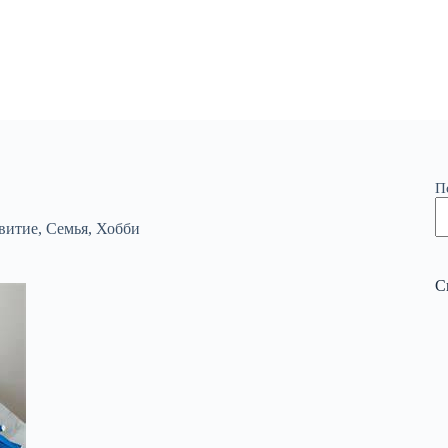
П
витие
,
Семья
,
Хобби
С