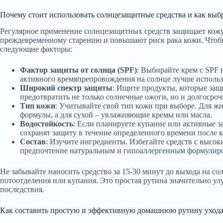
Почему стоит использовать солнцезащитные средства и как выб
Регулярное применение солнцезащитных средств защищает кожу
преждевременному старению и повышают риск рака кожи. Чтобы
следующие факторы:
Фактор защиты от солнца (SPF)
: Выбирайте крем с SPF 
активного времяпрепровождения на солнце лучше использо
Широкий спектр защиты
: Ищите продукты, которые защ
предотвратить не только солнечные ожоги, но и долгосро
Тип кожи
: Учитывайте свой тип кожи при выборе. Для ж
формулы, а для сухой – увлажняющие кремы или масла.
Водостойкость
: Если планируете купание или активные з
сохранят защиту в течение определенного времени после к
Состав
: Изучите ингредиенты. Избегайте средств с высо
предпочтение натуральным и гипоаллергенным формулир
Не забывайте наносить средство за 15-30 минут до выхода на сол
потоотделения или купания. Это простая рутина значительно у
последствия.
Как составить простую и эффективную домашнюю рутину ухода