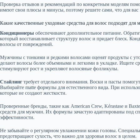
Проверка отзывов и рекомендаций по конкретным моделям помо
имеют свои плюсы и минусы, поэтому решите сами, что для вас в
Какие качественные уходовые средства для волос подходят для
Кондиционеры
обеспечивают дополнительное питание. Обратит
который восстанавливает структуру волос и придает блеск. К
волосы от повреждений.
Мужчины с тонкими и редкими волосами оценят продукты с ут
делают волосы более объемными и легкими в укладке. Ищите ср
стимулируют рост и укрепляют волосяные фолликулы.
Стайлинг
требует отдельного внимания. Воски и пасты помогут
Выбирайте matte формулы для естественного вида. При использо
которые не создают жесткости.
Проверенные бренды, такие как American Crew, Kérastase и Baxt
средств для мужчин. Их формулы зачастую адаптированы под с
эффективности.
Не забывайте о регулярном увлажнении кожи головы. Специаль
предотвращают сухость, что важно для здоровья волос в целом.