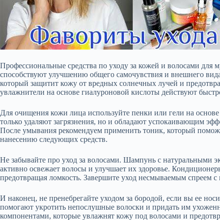
Профессиональные средства по уходу за кожей и волосами для м
способствуют улучшению общего самочувствия и внешнего вида
который защитит кожу от вредных солнечных лучей и предотвр
увлажнители на основе гиалуроновой кислоты действуют быстр
Для очищения кожи лица используйте пенки или гели на основе 
только удаляют загрязнения, но и обладают успокаивающим эфф
После умывания рекомендуем применить тоник, который поможе
нанесению следующих средств.
Не забывайте про уход за волосами. Шампунь с натуральными э
активно освежает волосы и улучшает их здоровье. Кондиционеры
предотвращая ломкость. Завершите уход несмываемым спреем с 
И наконец, не пренебрегайте уходом за бородой, если вы ее но
помогают укротить непослушные волоски и придать им ухожен
компонентами, которые увлажнят кожу под волосами и предотвра