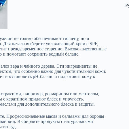
Р
ужчин не только обеспечивают гигиену, но и
. Для начала выберите увлажняющий крем с SPF,
атит преждевременное старение. Высококачественные
о и помогают сохранить водный баланс.
алоэ вера и чайного дерева. Эти ингредиенты не
ектом, что особенно важно для чувствительной кожи.
т восстановить pH-баланс и подготовит кожу к
кстрактами, например, розмарином или ментолом,
 с кератином придают блеск и упругость,
маслами для дополнительного блеска и защиты.
сите. Профессиональные масла и бальзамы для бороды
ный вид. Выбирайте продукты с натуральными
тят зуд.